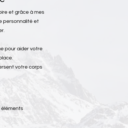
oire et grâce à mes
e personnalité et
r.
e pour aider votre
place.
versent votre corps
s éléments