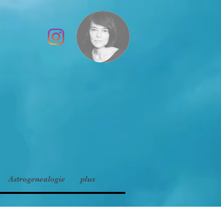
Astrogenealogie
plus