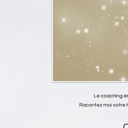
Le coaching én
Racontez moi votre hi
C