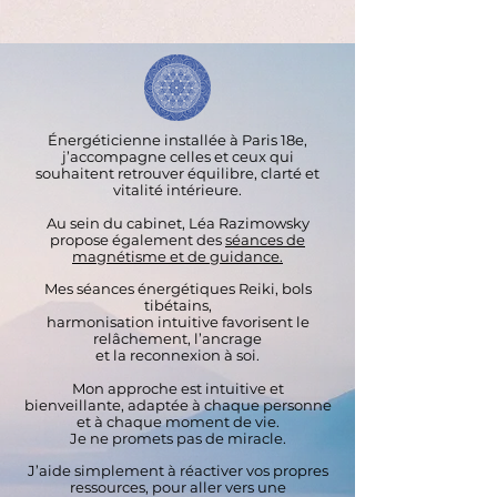
Énergéticienne installée à Paris 18e,
j’accompagne celles et ceux qui
souhaitent retrouver équilibre, clarté et
vitalité intérieure.
Au sein du cabinet, Léa Razimowsky
propose également des
séances de
magnétisme et de guidance.
Mes séances énergétiques Reiki, bols
tibétains,
harmonisation intuitive favorisent le
relâchement, l’ancrage
et la reconnexion à soi.
Mon approche est intuitive et
bienveillante, adaptée à chaque personne
et à chaque moment de vie.
Je ne promets pas de miracle.
J’aide simplement à réactiver vos propres
ressources, pour aller vers une