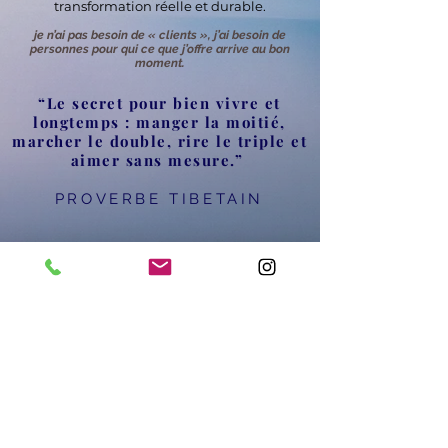
transformation réelle et durable.
je n’ai pas besoin de « clients », j’ai besoin de
personnes pour qui ce que j’offre arrive au bon
moment.
“Le secret pour bien vivre et
longtemps : manger la moitié,
marcher le double, rire le triple et
aimer sans mesure.”
PROVERBE TIBETAIN
Magnifique expérience passée avec
Claudia. Un lieu poétique, de
bonnes ondes, de l'humour, le tout
saupoudré d'humanité et de grande
clairvoyance. Je suis venu sans but